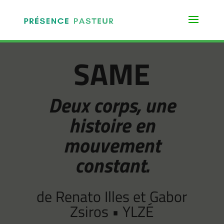
SAME
Deux corps, une
histoire en
mouvement
constant.
de Renato Illes et Gabor
Zsiros • YLZÉ