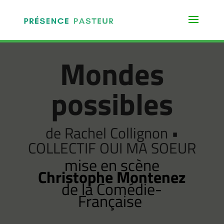
Mondes
possibles
de Rachel Collignon •
COLLECTIF OUI MA SOEUR
mise en scène
Christophe Montenez
de la Comédie-
Française