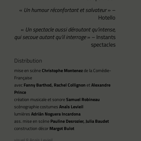
«
Un humour réconfortant et salvateur
»
–
Hotello
«
Un spectacle aussi déroutant qu’intense,
qui secoue autant qu’il interroge
»
– Instants
spectacles
Distribution
mise en scène
Christophe Montenez
de la Comédie-
Française
avec
Fanny Barthod, Rachel Collignon
et
Alexandre
Prince
création musicale et sonore
Samuel Robineau
scénographie costumes
Anaïs Levieil
lumières
Adrián Noguera Incardona
ass. mise en scène
Pauline Desrozier, Julia Baudet
construction décor
Margot Bulot
visuel © Anaïs Levieil