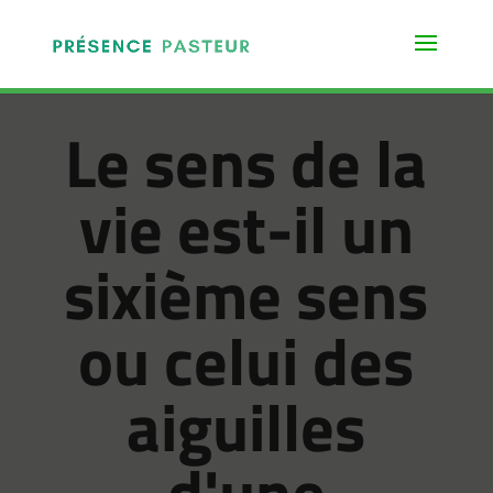
Le sens de la
vie est-il un
sixième sens
ou celui des
aiguilles
d'une