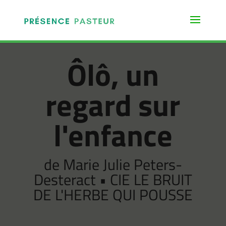
Ôlô, un
regard sur
l'enfance
de Marie Julie Peters-
Desteract • CIE LE BRUIT
DE L'HERBE QUI POUSSE