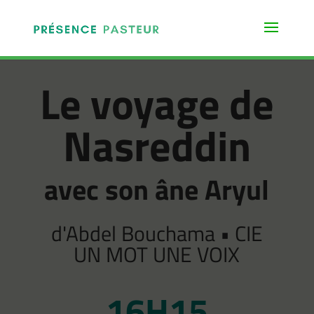
Le voyage de
Nasreddin
avec son âne Aryul
d'Abdel Bouchama • CIE
UN MOT UNE VOIX
16H15