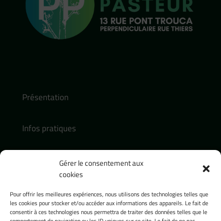
Présentation
Infos pratiques
Actualités
Gérer le consentement aux
cookies
Contact :
Pour offrir les meilleures expériences, nous utilisons des technologies telles que
contact@presence-pasteur.fr
les cookies pour stocker et/ou accéder aux informations des appareils. Le fait de
consentir à ces technologies nous permettra de traiter des données telles que le
Tel : 04 32 74 18 54
comportement de navigation ou les ID uniques sur ce site. Le fait de ne pas