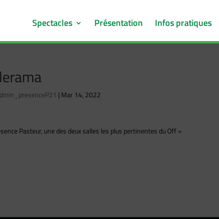
Spectacles
Présentation
Infos pratiques
lerama
dmin_presenceP21
|
Mar 14, 2022
sence Pasteur, une des deux salles les plus pertinentes du Off »
rama