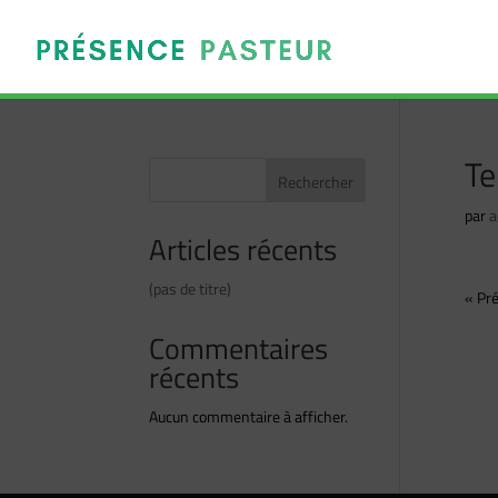
Te
Rechercher
par
a
Articles récents
(pas de titre)
« Pré
Télé
Commentaires
récents
Aucun commentaire à afficher.