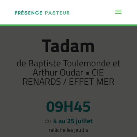
Tadam
de Baptiste Toulemonde et
Arthur Oudar • CIE
RENARDS / EFFET MER
09H45
du
4 au 25 juillet
relâche les jeudis