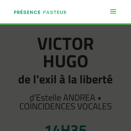
VICTOR
HUGO
de l'exil à la liberté
d'Estelle ANDREA •
COÏNCIDENCES VOCALES
14H35