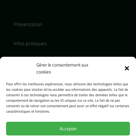
Présentation
Infos pratiques
Actualités
Gérer le consentement aux
cookies
Contact :
Pour offrir les meilleures expériences, nous utilisons des technologies telles que
contact@presence-pasteur.fr
les cookies pour stocker et/ou accéder aux informations des appareils. Le fait de
consentir à ces technologies nous permettra de traiter des données telles que le
Tel : 04 32 74 18 54
comportement de navigation ou les ID uniques sur ce site. Le fait de ne pas
consentir ou de retirer son consentement peut avoir un effet négatif sur certaines
Réseaux sociaux :
caractéristiques et fonctions.
Accepter