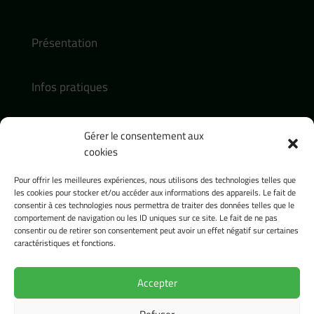
Présentation
Infos pratiques
Actualités
Gérer le consentement aux
cookies
Contact :
Pour offrir les meilleures expériences, nous utilisons des technologies telles que
contact@presence-pasteur.fr
les cookies pour stocker et/ou accéder aux informations des appareils. Le fait de
consentir à ces technologies nous permettra de traiter des données telles que le
Tel : 04 32 74 18 54
comportement de navigation ou les ID uniques sur ce site. Le fait de ne pas
consentir ou de retirer son consentement peut avoir un effet négatif sur certaines
Réseaux sociaux :
caractéristiques et fonctions.
Accepter