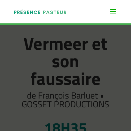
Vermeer et
son
faussaire
de François Barluet •
GOSSET PRODUCTIONS
18H35